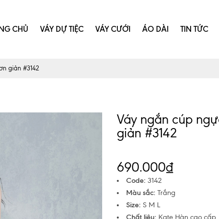
NG CHỦ
VÁY DỰ TIỆC
VÁY CƯỚI
ÁO DÀI
TIN TỨC
đơn giản #3142
Váy ngắn cúp ngực 
giản #3142
690.000₫
Code:
3142
Màu sắc:
Trắng
Size:
S M L
Chất liệu:
Kate Hàn cao cấp