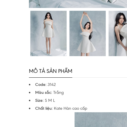
MÔ TẢ SẢN PHẨM
Code:
3142
Màu sắc:
Trắng
Size:
S M L
Chất liệu:
Kate Hàn cao cấp