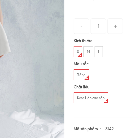
Kích thước
S
M
L
Màu sắc
Trắng
Chất liệu
Kate Hàn cao cấp
Mã sản phẩm
3142