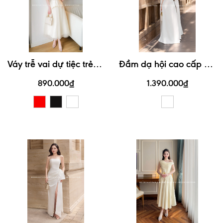
V
áy trễ vai dự tiệc trẻ trung kiểu dáng đơn giản, dễ thương #3116
Đ
ầm dạ hội cao cấp kiểu dáng sang trọng, quý phái #3155
890.000₫
1.390.000₫