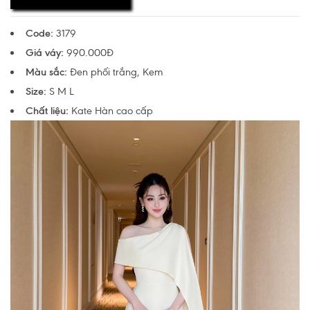
Code:
3179
Giá váy:
990.000Đ
Màu sắc:
Đen phối trắng, Kem
Size:
S M L
Chất liệu:
Kate
Hàn cao cấp