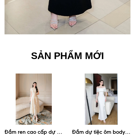
SẢN PHẨM MỚI
Đ
ầm ren cao cấp dự tiệc thiết kế tay con kín đáo thanh lịch #3201
Đ
ầm dự tiệc ôm body trễ vai phong cách đơn giản, thanh lịch #3120