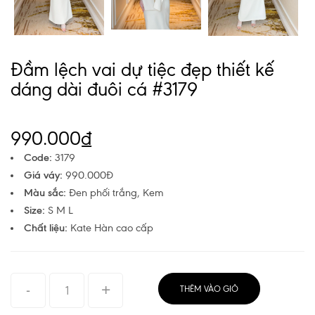
Next
Đầm lệch vai dự tiệc đẹp thiết kế
dáng dài đuôi cá #3179
990.000₫
Code:
3179
Giá váy:
990.000Đ
Màu sắc:
Đen phối trắng, Kem
Size:
S M L
Chất liệu:
Kate
Hàn cao cấp
THÊM VÀO GIỎ