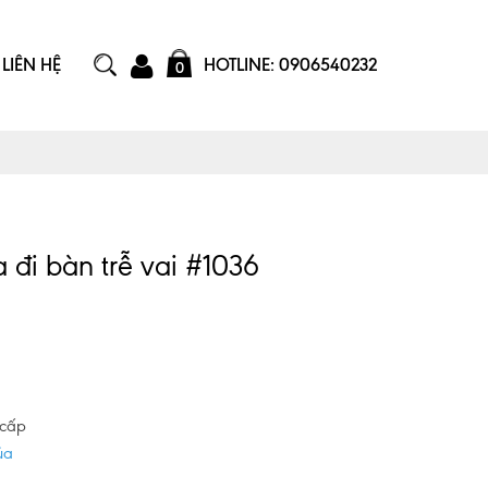
LIÊN HỆ
HOTLINE: 0906540232
0
 đi bàn trễ vai #1036
 cấp
úa