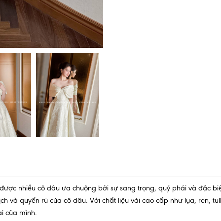
 được nhiều cô dâu ưa chuộng bởi sự sang trọng, quý phái và đặc bi
ịch và quyến rũ của cô dâu. Với chất liệu vải cao cấp như lụa, ren, t
ại của mình.