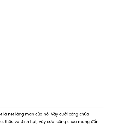
ệt là nét lãng mạn của nó.
Váy cưới công chúa
ulle, thêu và đính hạt, váy cưới công chúa mang đến