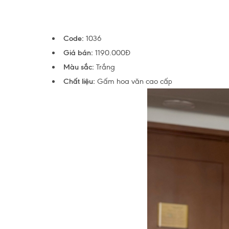
Code:
1036
Giá bán:
1190.000Đ
Màu sắc:
Trắng
Chất liệu:
Gấm hoa văn cao cấ
p