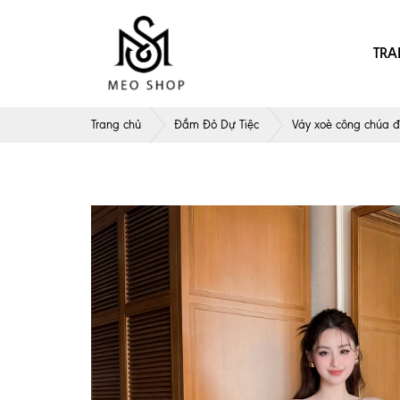
TRA
Trang chủ
Đầm Đỏ Dự Tiệc
Váy xoè công chúa đi