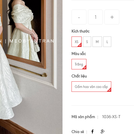
Kích thước
XS
S
M
L
Màu sắc
Trắng
Chất liệu
Gấm hoa văn cao cấp
Mã sản phẩm
1036-XS-T
Chia sẻ