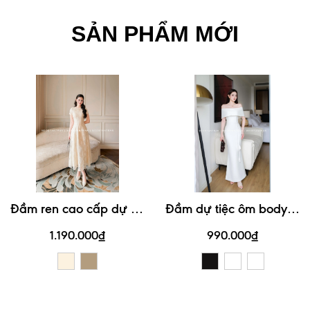
SẢN PHẨM MỚI
Đ
ầm ren cao cấp dự tiệc thiết kế tay con kín đáo thanh lịch #3201
Đ
ầm dự tiệc ôm body trễ vai phong cách đơn giản, thanh lịch #3120
1.190.000₫
990.000₫