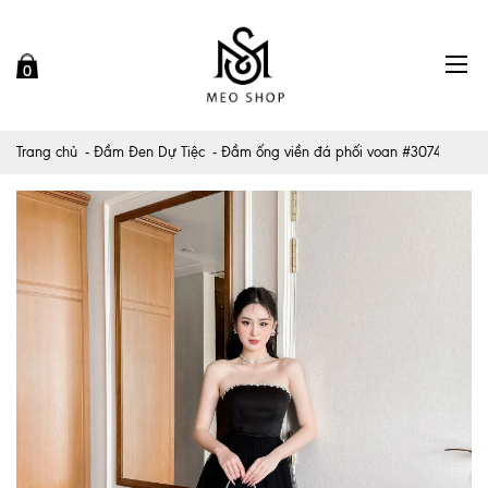
0
Trang chủ
Đầm Đen Dự Tiệc
Đầm ống viền đá phối voan #3074