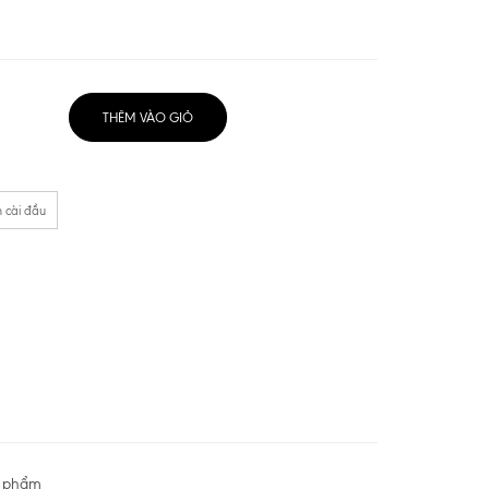
THÊM VÀO GIỎ
 cài đầu
n phẩm