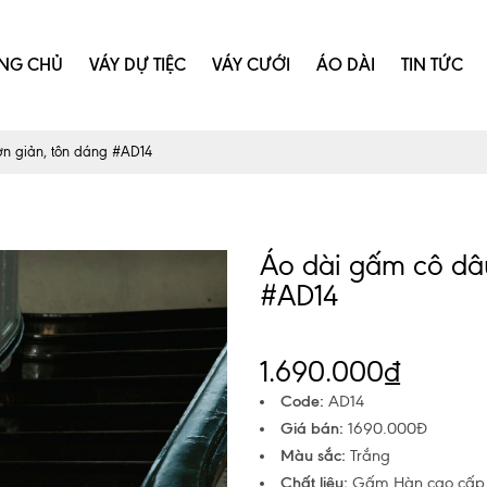
NG CHỦ
VÁY DỰ TIỆC
VÁY CƯỚI
ÁO DÀI
TIN TỨC
ơn giản, tôn dáng #AD14
Áo dài gấm cô dâu
#AD14
1.690.000₫
Code:
AD14
Giá bán:
1690.000Đ
Màu sắc:
Trắng
Chất liệu:
Gấm Hàn cao cấp