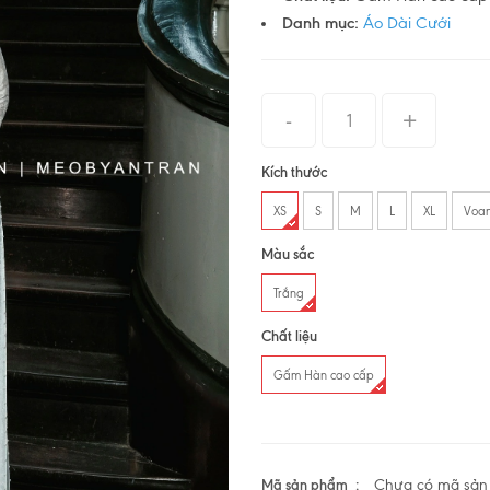
Danh mục:
Áo Dài Cưới
Kích thước
XS
S
M
L
XL
Voan
Màu sắc
Trắng
Chất liệu
Gấm Hàn cao cấp
Mã sản phẩm
Chưa có mã sả